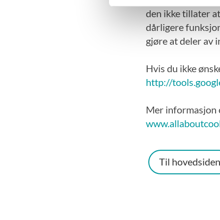
den ikke tillater 
dårligere funksjon
gjøre at deler av 
Hvis du ikke ønsk
http://tools.goog
Mer informasjon 
www.allaboutcook
Til hovedside