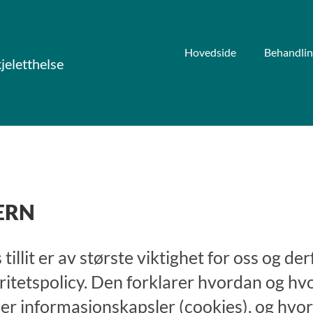
Hovedside
Behandlin
jeletthelse
ERN
illit er av største viktighet for oss og der
gritetspolicy. Den forklarer hvordan og hv
er informasjonskapsler (cookies), og hvor