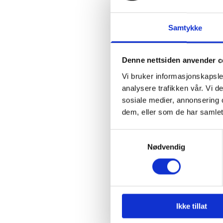
Formål:
Samtykke
Utvikle og f
Denne nettsiden anvender c
Beregne og r
Vi bruker informasjonskapsler
Gjøre det let
analysere trafikken vår. Vi 
Gjøre det mul
sosiale medier, annonsering 
dem, eller som de har samlet
tjenestene.
Iblant anvend
Samtykkevalg
markedsunder
Nødvendig
nettstedet.
Slik forhindrer d
Ikke tillat
Du kan slette inf
personlige innstil