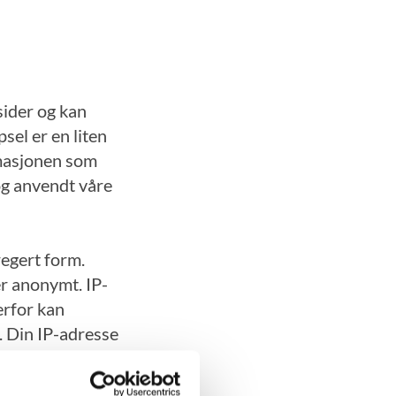
sider og kan
sel er en liten
rmasjonen som
og anvendt våre
regert form.
er anonymt. IP-
erfor kan
. Din IP-adresse
gistrerer deg på