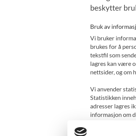
beskytter bruk
Bruk av informas
Vi bruker informa
brukes for å perso
tekstfil som send
lagres kan være o
nettsider, og om h
Vi anvender stati
Statistikken inneh
adresser lagres ik
informasjon om de
lagres av sikkerhe
nettstedet.