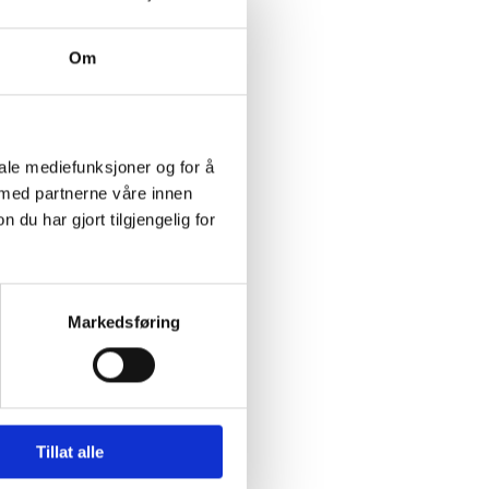
Om
endes.
iale mediefunksjoner og for å
 med partnerne våre innen
nne tilpasse
u har gjort tilgjengelig for
 for å gjøre
jonaliteten på
Markedsføring
Tillat alle
dette gjør at dine
n nettleser slik at