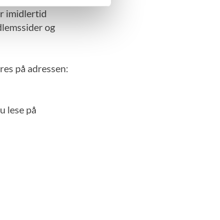
r imidlertid
edlemssider og
eres på adressen:
u lese på