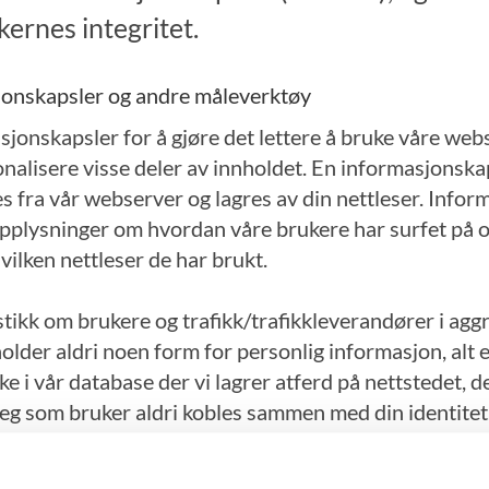
ernes integritet.
jonskapsler og andre måleverktøy
sjonskapsler for å gjøre det lettere å bruke våre web
nalisere visse deler av innholdet. En informasjonskap
es fra vår webserver og lagres av din nettleser. Info
pplysninger om hvordan våre brukere har surfet på 
vilken nettleser de har brukt.
stikk om brukere og trafikk/trafikkleverandører i agg
older aldri noen form for personlig informasjon, alt 
ke i vår database der vi lagrer atferd på nettstedet, d
g som bruker aldri kobles sammen med din identitet
tsmessige årsaker bare i de tilfeller du selv aktivt re