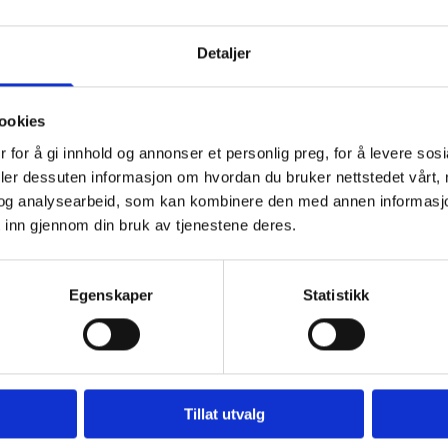
Detaljer
orbedre nettstedet gjennom å forstå hvordan det anv
ookies
apportere brukerantall og trafikk.
 for å gi innhold og annonser et personlig preg, for å levere sos
tere for deg å navigere på nettstedet.
deler dessuten informasjon om hvordan du bruker nettstedet vårt,
ig for systemet å kjenne igjen faste brukere for å ku
og analysearbeid, som kan kombinere den med annen informasjon d
 inn gjennom din bruk av tjenestene deres.
er vi tredjepartsinformasjonskapsler fra andre firma
søkelser og trafikkmålinger, og for å forbedre funks
Egenskaper
Statistikk
u at informasjonskapsler lagres
Tillat utvalg
ormasjonskapsler fra din harddisk når som helst, men 
linger forsvinner. Du kan også endre innstillingene i di